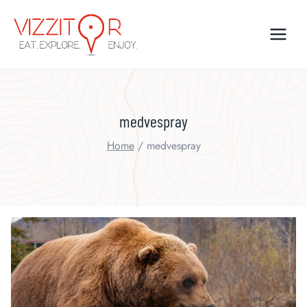
Skip
to
content
medvespray
Home
/
medvespray