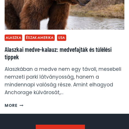
ALASZKA
ÉSZAK-AMERIKA
USA
Alaszkai medve-kalauz: medvefajták és túlélési
tippek
Alaszkában a medve nem egy távoli, mesebeli
nemzeti parki látványosság, hanem a
mindennapi valóság része. Amint elhagyod
Anchorage külvárosát,…
ALASZKAI
MORE
MEDVE-
KALAUZ:
MEDVEFAJTÁK
ÉS