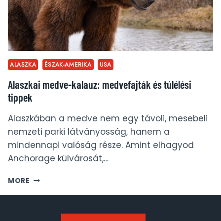
ALASZKA
ÉSZAK-AMERIKA
USA
Alaszkai medve-kalauz: medvefajták és túlélési
tippek
Alaszkában a medve nem egy távoli, mesebeli
nemzeti parki látványosság, hanem a
mindennapi valóság része. Amint elhagyod
Anchorage külvárosát,…
ALASZKAI
MORE
MEDVE-
KALAUZ:
MEDVEFAJTÁK
ÉS