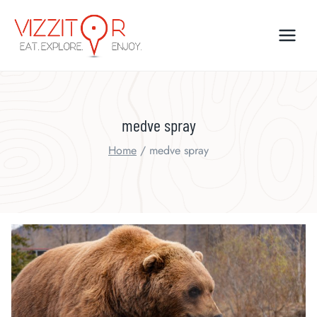
Skip
to
content
medve spray
Home
/
medve spray