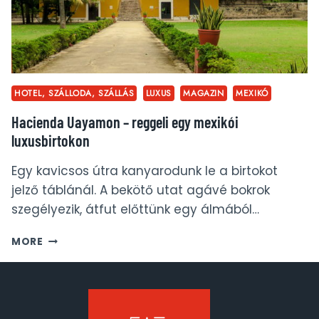
HOTEL, SZÁLLODA, SZÁLLÁS
LUXUS
MAGAZIN
MEXIKÓ
Hacienda Uayamon – reggeli egy mexikói
luxusbirtokon
Egy kavicsos útra kanyarodunk le a birtokot
jelző táblánál. A bekötő utat agávé bokrok
szegélyezik, átfut előttünk egy álmából…
HACIENDA
MORE
UAYAMON
–
REGGELI
EGY
MEXIKÓI