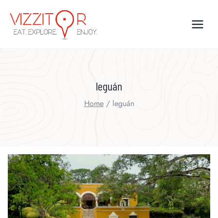
Skip
to
content
leguán
Home
/
leguán