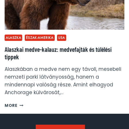
ALASZKA
ÉSZAK-AMERIKA
USA
Alaszkai medve-kalauz: medvefajták és túlélési
tippek
Alaszkában a medve nem egy távoli, mesebeli
nemzeti parki látványosság, hanem a
mindennapi valóság része. Amint elhagyod
Anchorage külvárosát,…
ALASZKAI
MORE
MEDVE-
KALAUZ:
MEDVEFAJTÁK
ÉS