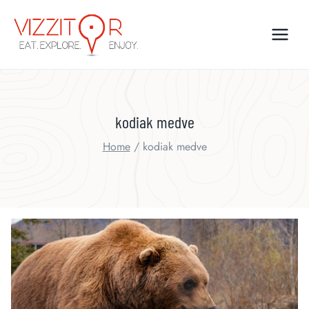
Skip
to
content
kodiak medve
Home
/
kodiak medve