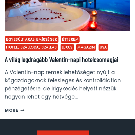
EGYESÜLT ARAB EMÍRSÉGEK
ÉTTEREM
HOTEL, SZÁLLODA, SZÁLLÁS
LUXUS
MAGAZIN
USA
A világ legdrágább Valentin-napi hotelcsomagjai
A Valentin-nap remek lehetőséget nyújt a
kőgazdagoknak felesleges és kontrollálatlan
pénzégetésre, de irigykedés helyett nézzük
hogyan lehet egy hétvége…
A
MORE
VILÁG
LEGDRÁGÁBB
VALENTIN-
NAPI