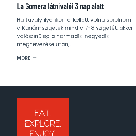
La Gomera látnivalói 3 nap alatt
Ha tavaly ilyenkor fel kellett volna sorolnom
a Kanári-szigetek mind a 7-8 szigetét, akkor
valószínűleg a harmadik-negyedik
megnevezése után,…
LA
MORE
GOMERA
LÁTNIVALÓI
3
NAP
ALATT