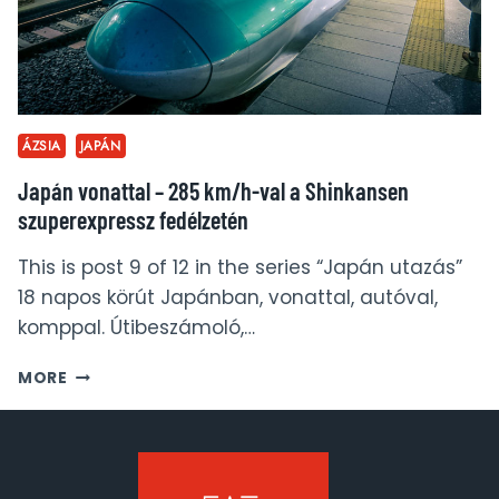
ÁZSIA
JAPÁN
Japán vonattal – 285 km/h-val a Shinkansen
szuperexpressz fedélzetén
This is post 9 of 12 in the series “Japán utazás”
18 napos körút Japánban, vonattal, autóval,
komppal. Útibeszámoló,…
JAPÁN
MORE
VONATTAL
–
285
KM/H-
VAL