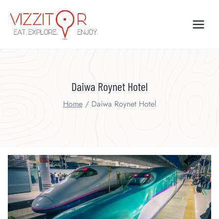
Skip
to
content
Daiwa Roynet Hotel
Home
/
Daiwa Roynet Hotel