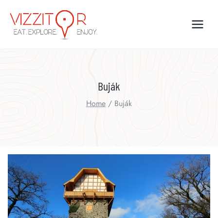
Skip
to
content
Buják
Home
/
Buják