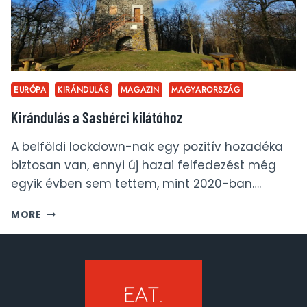
EURÓPA
KIRÁNDULÁS
MAGAZIN
MAGYARORSZÁG
Kirándulás a Sasbérci kilátóhoz
A belföldi lockdown-nak egy pozitív hozadéka
biztosan van, ennyi új hazai felfedezést még
egyik évben sem tettem, mint 2020-ban….
KIRÁNDULÁS
MORE
A
SASBÉRCI
KILÁTÓHOZ