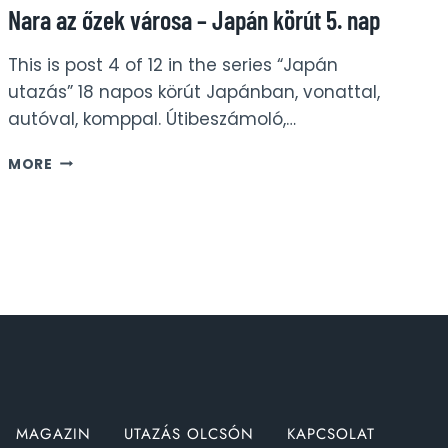
Nara az őzek városa – Japán körút 5. nap
This is post 4 of 12 in the series “Japán
utazás” 18 napos körút Japánban, vonattal,
autóval, komppal. Útibeszámoló,…
NARA
MORE
AZ
ŐZEK
VÁROSA
–
JAPÁN
KÖRÚT
5.
NAP
MAGAZIN
UTAZÁS OLCSÓN
KAPCSOLAT