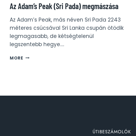
Az Adam’s Peak (Sri Pada) megmászása
Az Adam’s Peak, más néven Sri Pada 2243
méteres csúcsával Sri Lanka csupán ötödik
legmagasabb, de kétségtelenül
legszentebb hegye….
AZ
MORE
ADAM’S
PEAK
(SRI
PADA)
MEGMÁSZÁSA
ÚTIBESZÁMOLÓK