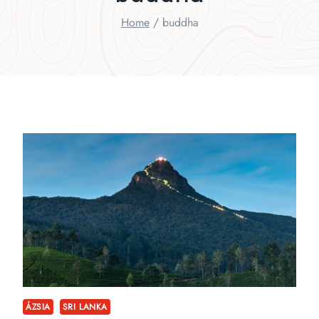
Home
/
buddha
ÁZSIA
SRI LANKA