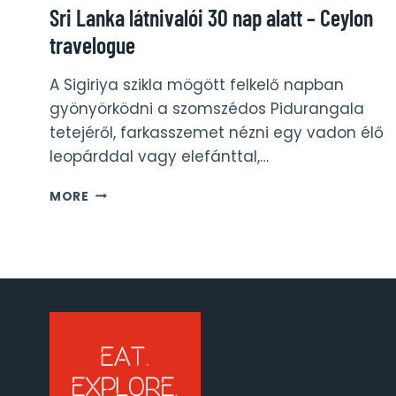
Sri Lanka látnivalói 30 nap alatt – Ceylon
travelogue
A Sigiriya szikla mögött felkelő napban
gyönyörködni a szomszédos Pidurangala
tetejéről, farkasszemet nézni egy vadon élő
leopárddal vagy elefánttal,…
SRI
MORE
LANKA
LÁTNIVALÓI
30
NAP
ALATT
–
CEYLON
TRAVELOGUE