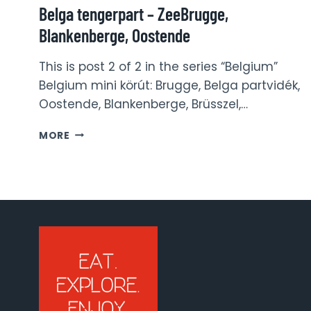
Belga tengerpart – ZeeBrugge,
Blankenberge, Oostende
This is post 2 of 2 in the series “Belgium”
Belgium mini körút: Brugge, Belga partvidék,
Oostende, Blankenberge, Brüsszel,…
BELGA
MORE
TENGERPART
–
ZEEBRUGGE,
BLANKENBERGE,
OOSTENDE