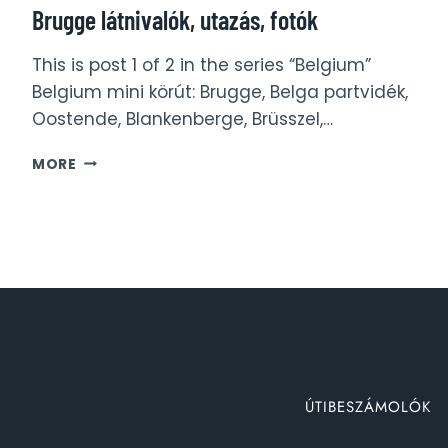
Brugge látnivalók, utazás, fotók
This is post 1 of 2 in the series “Belgium”
Belgium mini körút: Brugge, Belga partvidék,
Oostende, Blankenberge, Brüsszel,…
BRUGGE
MORE
LÁTNIVALÓK,
UTAZÁS,
FOTÓK
ÚTIBESZÁMOLÓK