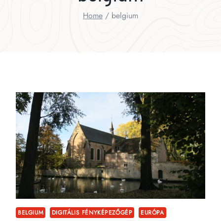
Home
/
belgium
BELGIUM
DIGITÁLIS FÉNYKÉPEZŐGÉP
EURÓPA