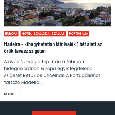
EURÓPA
HOTEL, SZÁLLODA, SZÁLLÁS
PORTUGÁLIA
Madeira – kihagyhatatlan látnivalók 1 hét alatt az
örök tavasz szigetén
A nyári Norvégia trip után a februári
hidegrekordban Európa egyik legdélebbi
szigetét lőttük be úticélnak. A Portugáliához
tartozó Madeira…
MADEIRA
MORE
–
KIHAGYHATATLAN
LÁTNIVALÓK
1