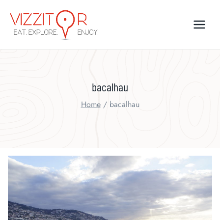
Skip
to
content
bacalhau
Home
/
bacalhau