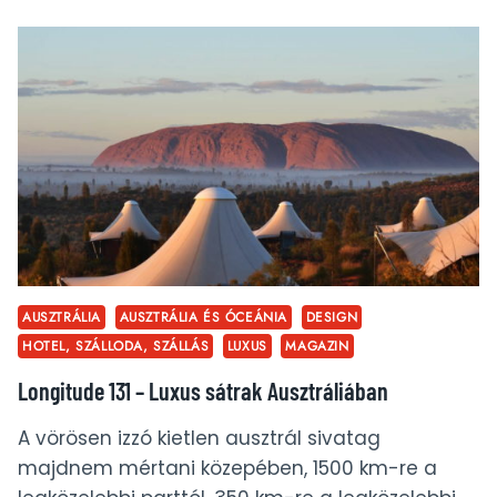
–
SZAPORÁBB,
MINT
EGY
BETÉPETT
KENGURU
AUSZTRÁLIA
AUSZTRÁLIA ÉS ÓCEÁNIA
DESIGN
HOTEL, SZÁLLODA, SZÁLLÁS
LUXUS
MAGAZIN
Longitude 131 – Luxus sátrak Ausztráliában
A vörösen izzó kietlen ausztrál sivatag
majdnem mértani közepében, 1500 km-re a