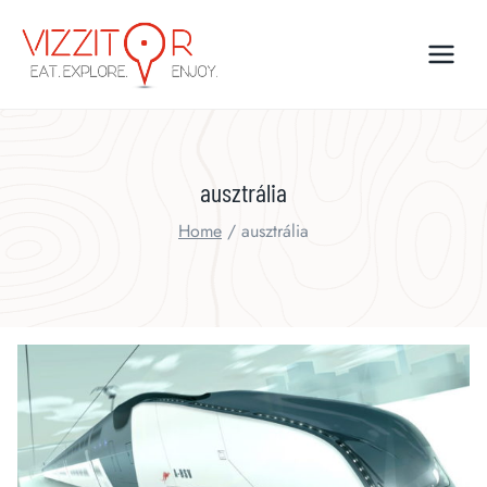
Skip
to
content
ausztrália
Home
/
ausztrália