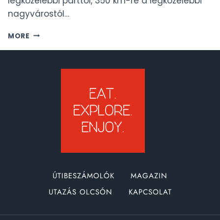
legközelebbi parttól, 350 km-re a legközelebbi
nagyvárostól…
LONGITUDE
MORE
131
–
LUXUS
SÁTRAK
AUSZTRÁLIÁBAN
ÚTIBESZÁMOLÓK
MAGAZIN
UTAZÁS OLCSÓN
KAPCSOLAT