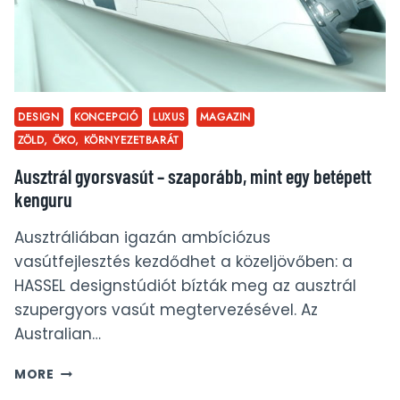
DESIGN
KONCEPCIÓ
LUXUS
MAGAZIN
ZÖLD, ÖKO, KÖRNYEZETBARÁT
Ausztrál gyorsvasút – szaporább, mint egy betépett
kenguru
Ausztráliában igazán ambíciózus
vasútfejlesztés kezdődhet a közeljövőben: a
HASSEL designstúdiót bízták meg az ausztrál
szupergyors vasút megtervezésével. Az
Australian…
AUSZTRÁL
MORE
GYORSVASÚT