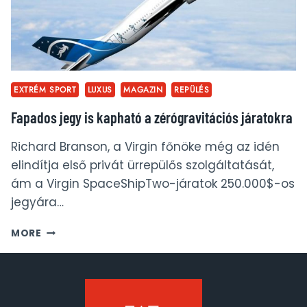
EXTRÉM SPORT
LUXUS
MAGAZIN
REPÜLÉS
Fapados jegy is kapható a zérógravitációs járatokra
Richard Branson, a Virgin főnöke még az idén
elindítja első privát ürrepülős szolgáltatását,
ám a Virgin SpaceShipTwo-járatok 250.000$-os
jegyára…
FAPADOS
MORE
JEGY
IS
KAPHATÓ
A
ZÉRÓGRAVITÁCIÓS