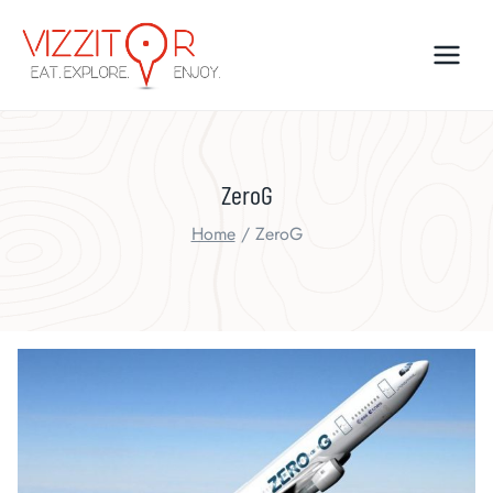
Skip
to
content
ZeroG
Home
/
ZeroG