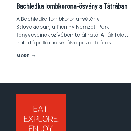
Bachledka lombkorona-ösvény a Tátrában
A Bachledka lombkorona-sétány
Szlovákiában, a Pieniny Nemzeti Park
fenyveseinek szívében található. A fák felett
haladó pallókon sétálva pazar kilátás…
BACHLEDKA
MORE
LOMBKORONA-
ÖSVÉNY
A
TÁTRÁBAN