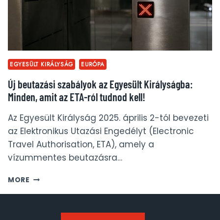
EGYESÜLT KIRÁLYSÁG
EURÓPA
Új beutazási szabályok az Egyesült Királyságba:
Minden, amit az ETA-ról tudnod kell!
Az Egyesült Királyság 2025. április 2-tól bevezeti
az Elektronikus Utazási Engedélyt (Electronic
Travel Authorisation, ETA), amely a
vízummentes beutazásra…
ÚJ
MORE
BEUTAZÁSI
SZABÁLYOK
AZ
EGYESÜLT