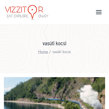
Skip
to
content
vasúti kocsi
Home
/
vasúti kocsi