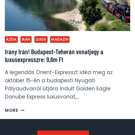
ÁZSIA
IRÁN
LUXUS
MAGAZIN
Irány Irán! Budapest-Teherán vonatjegy a
luxusexpresszre: 9,6m Ft
A legendás Orient-Expresszt idézi meg az
október 15-én a budapesti Nyugati
Pályaudvarról útjára indult Golden Eagle
Danube Express luxusvonat,…
IRÁNY
MORE
IRÁN!
BUDAPEST-
TEHERÁN
VONATJEGY