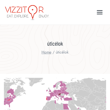
Skip
to
content
úticélok
Home
/
úticélok