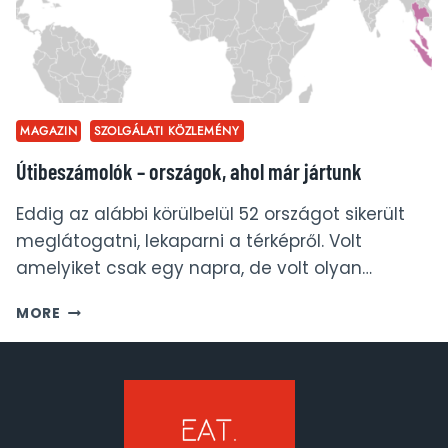
MAGAZIN
SZOLGÁLATI KÖZLEMÉNY
Útibeszámolók – országok, ahol már jártunk
Eddig az alábbi körülbelül 52 országot sikerült
meglátogatni, lekaparni a térképről. Volt
amelyiket csak egy napra, de volt olyan…
ÚTIBESZÁMOLÓK
MORE
–
ORSZÁGOK,
AHOL
MÁR
JÁRTUNK