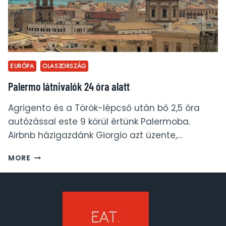
EURÓPA
OLASZORSZÁG
Palermo látnivalók 24 óra alatt
Agrigento és a Török-lépcső után bő 2,5 óra
autózással este 9 körül értünk Palermoba.
Airbnb házigazdánk Giorgio azt üzente,…
PALERMO
MORE
LÁTNIVALÓK
24
ÓRA
ALATT