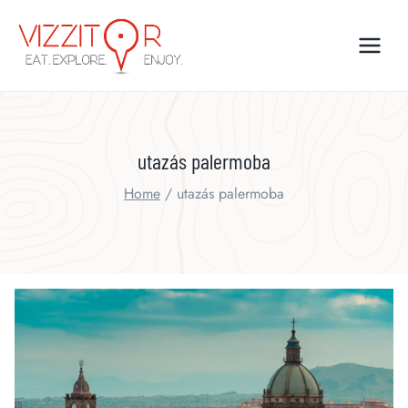
Skip
to
content
utazás palermoba
Home
/
utazás palermoba