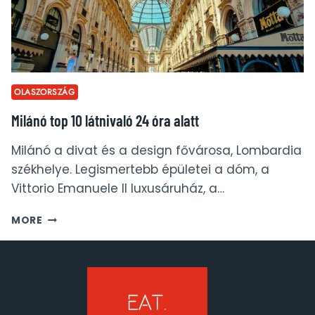
OLASZORSZÁG
Milánó top 10 látnivaló 24 óra alatt
Milánó a divat és a design fővárosa, Lombardia
székhelye. Legismertebb épületei a dóm, a
Vittorio Emanuele II luxusáruház, a…
MILÁNÓ
MORE
TOP
10
LÁTNIVALÓ
24
ÓRA
ALATT