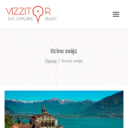
Skip
to
content
ticino svájc
Home
/
ticino svájc