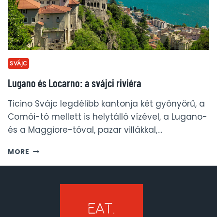
SVÁJC
Lugano és Locarno: a svájci riviéra
Ticino Svájc legdélibb kantonja két gyönyörű, a
Comói-tó mellett is helytálló vízével, a Lugano-
és a Maggiore-tóval, pazar villákkal,…
LUGANO
MORE
ÉS
LOCARNO:
A
SVÁJCI
RIVIÉRA