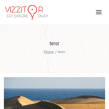
Skip
to
content
teror
Home
/
teror