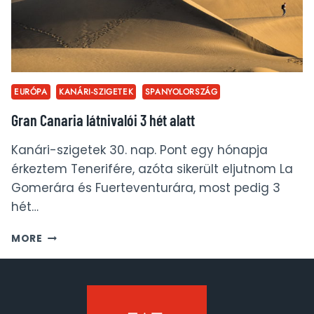
EURÓPA
KANÁRI-SZIGETEK
SPANYOLORSZÁG
Gran Canaria látnivalói 3 hét alatt
Kanári-szigetek 30. nap. Pont egy hónapja
érkeztem Tenerifére, azóta sikerült eljutnom La
Gomerára és Fuerteventurára, most pedig 3
hét…
GRAN
MORE
CANARIA
LÁTNIVALÓI
3
HÉT
ALATT