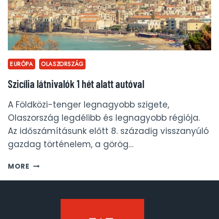
EURÓPA
OLASZORSZÁG
Szicília látnivalók 1 hét alatt autóval
A Földközi-tenger legnagyobb szigete,
Olaszország legdélibb és legnagyobb régiója.
Az időszámításunk előtt 8. századig visszanyúló
gazdag történelem, a görög…
SZICÍLIA
MORE
LÁTNIVALÓK
1
HÉT
ALATT
AUTÓVAL