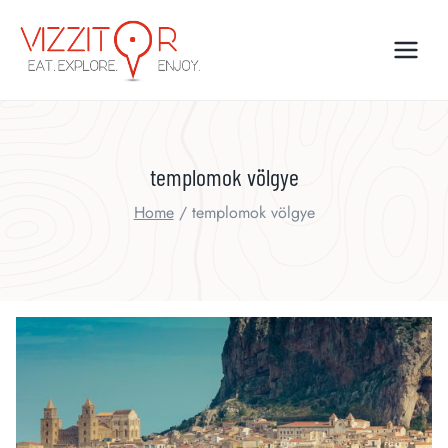
Skip
to
content
templomok völgye
Home
/
templomok völgye