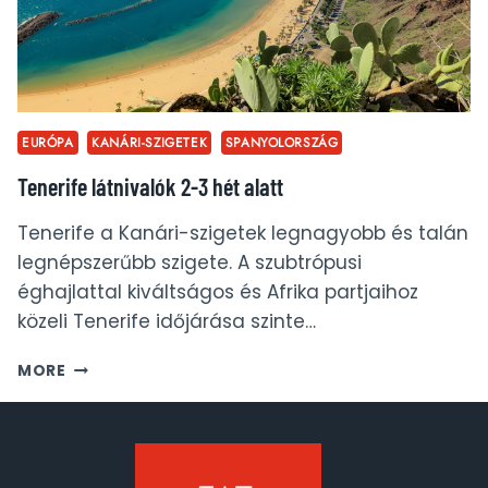
EURÓPA
KANÁRI-SZIGETEK
SPANYOLORSZÁG
Tenerife látnivalók 2-3 hét alatt
Tenerife a Kanári-szigetek legnagyobb és talán
legnépszerűbb szigete. A szubtrópusi
éghajlattal kiváltságos és Afrika partjaihoz
közeli Tenerife időjárása szinte…
TENERIFE
MORE
LÁTNIVALÓK
2-
3
HÉT
ALATT