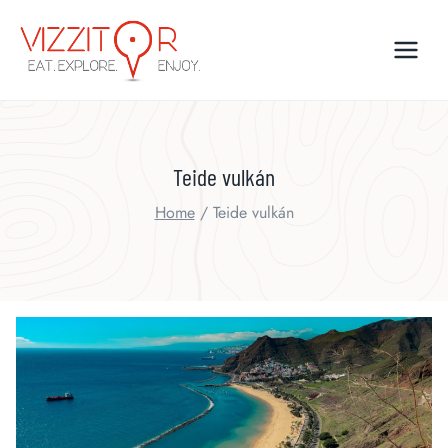
Skip
to
content
Teide vulkán
Home
/
Teide vulkán