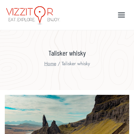
Skip
to
content
Talisker whisky
Home
/
Talisker whisky