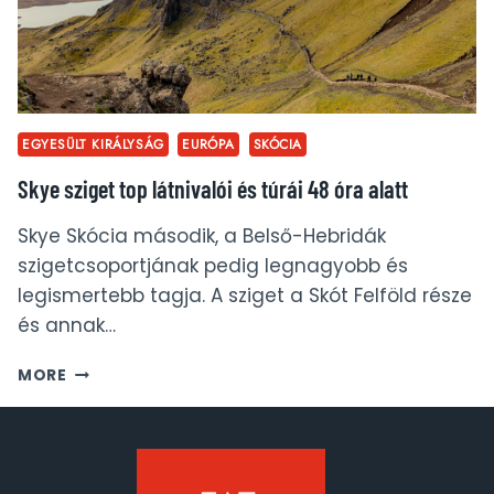
EGYESÜLT KIRÁLYSÁG
EURÓPA
SKÓCIA
Skye sziget top látnivalói és túrái 48 óra alatt
Skye Skócia második, a Belső-Hebridák
szigetcsoportjának pedig legnagyobb és
legismertebb tagja. A sziget a Skót Felföld része
és annak…
SKYE
MORE
SZIGET
TOP
LÁTNIVALÓI
ÉS
TÚRÁI