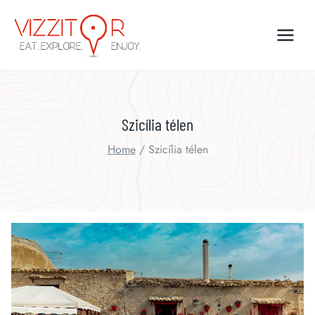
Skip
to
content
Szicília télen
Home
/
Szicília télen