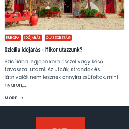
EURÓPA
IDŐJÁRÁS
OLASZORSZÁG
Szicília időjárás – Mikor utazzunk?
Szicíliába legjobb kora ősszel vagy késő
tavasszal utazni. Az utcák, strandok és
látnivalók nem lesznek annyira zsúfoltak, mint
nyáron,…
SZICÍLIA
MORE
IDŐJÁRÁS
–
MIKOR
UTAZZUNK?