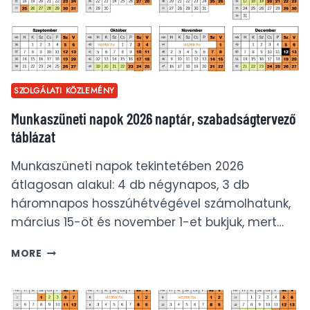
SZOLGÁLATI KÖZLEMÉNY
Munkaszüneti napok 2026 naptár, szabadságtervező
táblázat
Munkaszüneti napok tekintetében 2026
átlagosan alakul: 4 db négynapos, 3 db
háromnapos hosszúhétvégével számolhatunk,
március 15-öt és november 1-et bukjuk, mert…
MUNKASZÜNETI
MORE
NAPOK
2026
NAPTÁR,
SZABADSÁGTERVEZŐ