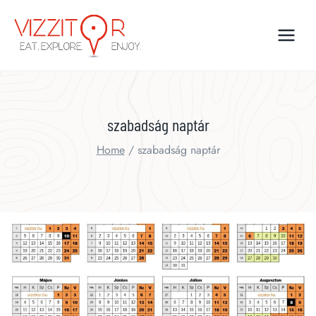
Skip
to
content
szabadság naptár
Home
/
szabadság naptár