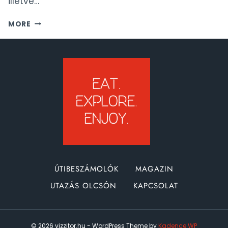
illetve…
MUNKASZÜNETI
MORE
NAPOK
2025
NAPTÁR,
SZABADSÁGTERVEZŐ
TÁBLÁZAT
ÚTIBESZÁMOLÓK
MAGAZIN
UTAZÁS OLCSÓN
KAPCSOLAT
© 2026 vizzitor.hu - WordPress Theme by
Kadence WP