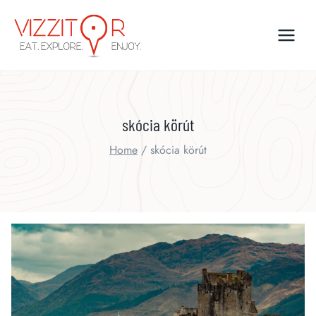
Skip
to
content
skócia körút
Home
/
skócia körút