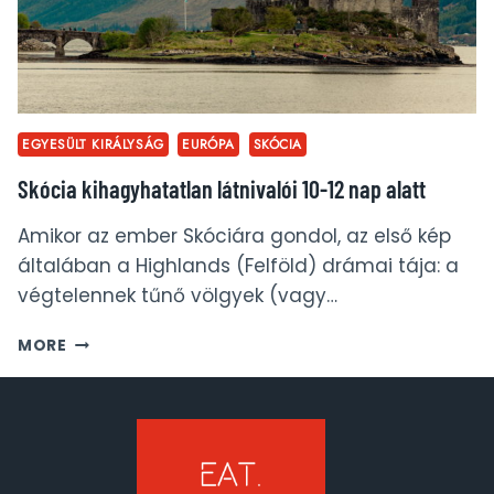
EGYESÜLT KIRÁLYSÁG
EURÓPA
SKÓCIA
Skócia kihagyhatatlan látnivalói 10-12 nap alatt
Amikor az ember Skóciára gondol, az első kép
általában a Highlands (Felföld) drámai tája: a
végtelennek tűnő völgyek (vagy…
SKÓCIA
MORE
KIHAGYHATATLAN
LÁTNIVALÓI
10-
12
NAP
ALATT