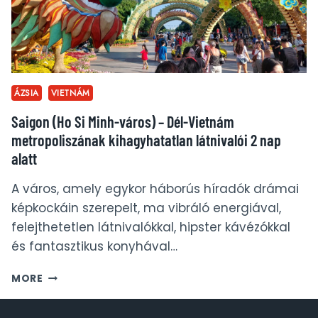
ÁZSIA
VIETNÁM
Saigon (Ho Si Minh-város) – Dél-Vietnám
metropoliszának kihagyhatatlan látnivalói 2 nap
alatt
A város, amely egykor háborús híradók drámai
képkockáin szerepelt, ma vibráló energiával,
felejthetetlen látnivalókkal, hipster kávézókkal
és fantasztikus konyhával…
SAIGON
MORE
(HO
SI