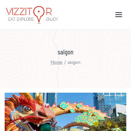
Skip
to
content
saigon
Home
/
saigon