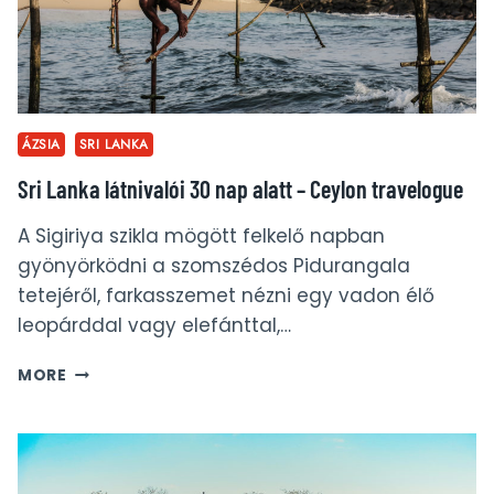
ÁZSIA
SRI LANKA
Sri Lanka látnivalói 30 nap alatt – Ceylon travelogue
A Sigiriya szikla mögött felkelő napban
gyönyörködni a szomszédos Pidurangala
tetejéről, farkasszemet nézni egy vadon élő
leopárddal vagy elefánttal,…
SRI
MORE
LANKA
LÁTNIVALÓI
30
NAP
ALATT