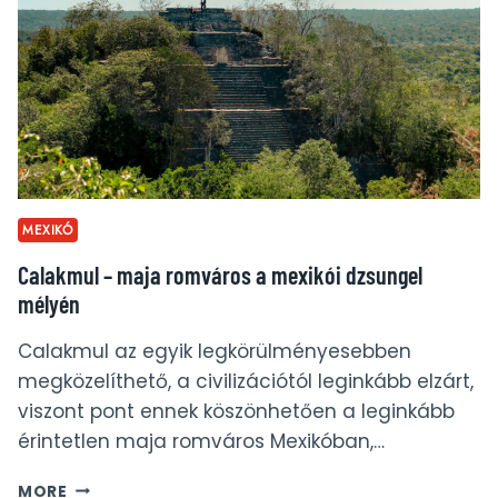
–
CEYLON
TRAVELOGUE
MEXIKÓ
Calakmul – maja romváros a mexikói dzsungel
mélyén
Calakmul az egyik legkörülményesebben
megközelíthető, a civilizációtól leginkább elzárt,
viszont pont ennek köszönhetően a leginkább
érintetlen maja romváros Mexikóban,…
CALAKMUL
MORE