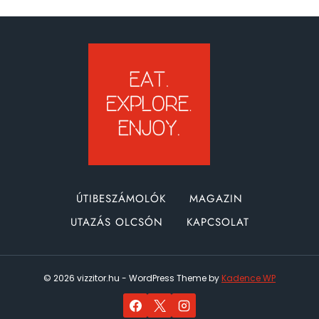
–
MAJA
ROMVÁROS
A
MEXIKÓI
DZSUNGEL
MÉLYÉN
ÚTIBESZÁMOLÓK
MAGAZIN
UTAZÁS OLCSÓN
KAPCSOLAT
© 2026 vizzitor.hu - WordPress Theme by
Kadence WP