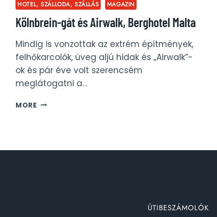
HOTEL, SZÁLLODA, SZÁLLÁS
MAGAZIN
Kölnbrein-gát és Airwalk, Berghotel Malta
Mindig is vonzottak az extrém építmények,
felhőkarcolók, üveg aljú hidak és „Airwalk”-
ok és pár éve volt szerencsém
meglátogatni a…
KÖLNBREIN-
MORE
GÁT
ÉS
AIRWALK,
BERGHOTEL
MALTA
ÚTIBESZÁMOLÓK