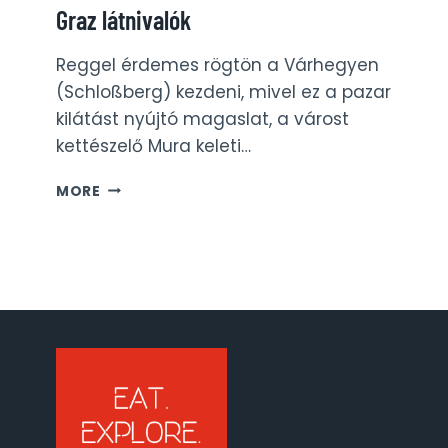
Graz látnivalók
Reggel érdemes rögtön a Várhegyen
(Schloßberg) kezdeni, mivel ez a pazar
kilátást nyújtó magaslat, a várost
kettészelő Mura keleti…
GRAZ
MORE
LÁTNIVALÓK