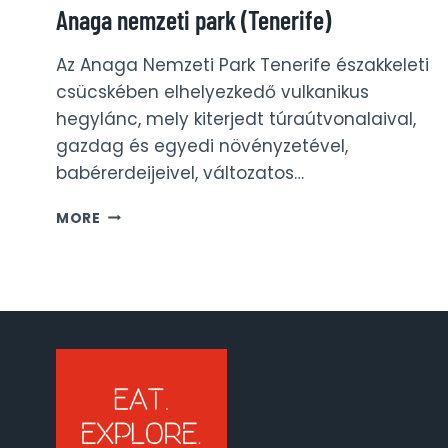
Anaga nemzeti park (Tenerife)
Az Anaga Nemzeti Park Tenerife északkeleti
csücskében elhelyezkedő vulkanikus
hegylánc, mely kiterjedt túraútvonalaival,
gazdag és egyedi növényzetével,
babérerdeijeivel, változatos…
ANAGA
MORE
NEMZETI
PARK
(TENERIFE)