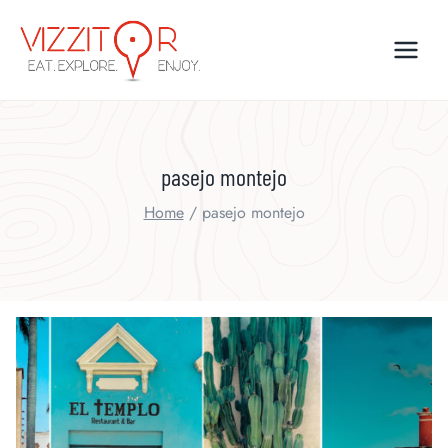
Skip
to
content
pasejo montejo
Home
/
pasejo montejo