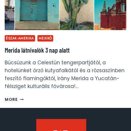
ÉSZAK-AMERIKA
MEXIKÓ
Merida látnivalók 3 nap alatt
Búcsúzunk a Celestún tengerpartjától, a
hotelünket őrző kutyafalkától és a rózsaszínben
feszítő flamingóktól, irány Merida a Yucatán-
félsziget kulturális fővárosa!…
MERIDA
MORE
LÁTNIVALÓK
3
NAP
ALATT