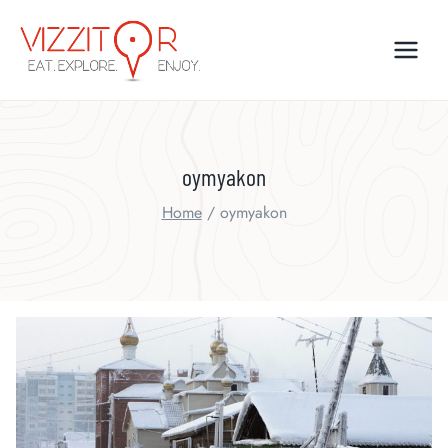
Skip
to
content
oymyakon
Home
/
oymyakon