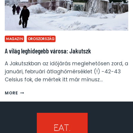
MAGAZIN
OROSZORSZÁG
A világ leghidegebb városa: Jakutszk
A Jakutszkban az időjárás meglehetősen zord, a
januári, februári átlaghőmérséklet (!) -42-43
Celsius fok, de mértek itt már mínusz…
A
MORE
VILÁG
LEGHIDEGEBB
VÁROSA:
JAKUTSZK