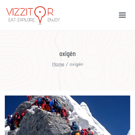
Skip
to
content
oxigén
Home
/
oxigén