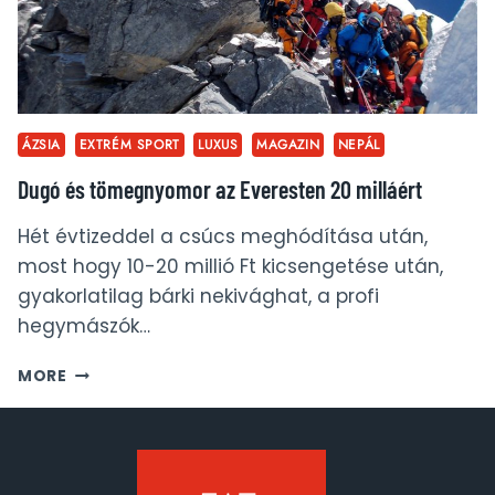
ÁZSIA
EXTRÉM SPORT
LUXUS
MAGAZIN
NEPÁL
Dugó és tömegnyomor az Everesten 20 milláért
Hét évtizeddel a csúcs meghódítása után,
most hogy 10-20 millió Ft kicsengetése után,
gyakorlatilag bárki nekivághat, a profi
hegymászók…
DUGÓ
MORE
ÉS
TÖMEGNYOMOR
AZ
EVERESTEN
20