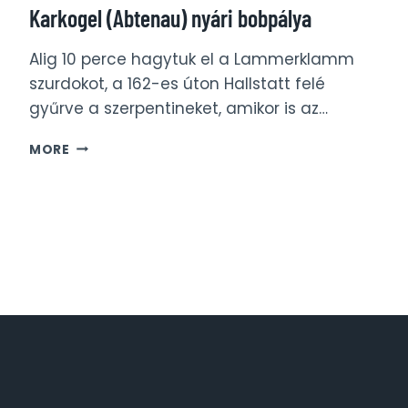
Karkogel (Abtenau) nyári bobpálya
Alig 10 perce hagytuk el a Lammerklamm
szurdokot, a 162-es úton Hallstatt felé
gyűrve a szerpentineket, amikor is az…
KARKOGEL
MORE
(ABTENAU)
NYÁRI
BOBPÁLYA