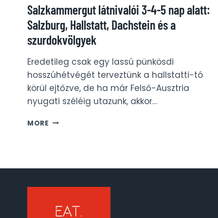
Salzkammergut látnivalói 3-4-5 nap alatt:
Salzburg, Hallstatt, Dachstein és a
szurdokvölgyek
Eredetileg csak egy lassú pünkösdi
hosszúhétvégét terveztünk a hallstatti-tó
körül ejtőzve, de ha már Felső-Ausztria
nyugati széléig utazunk, akkor…
SALZKAMMERGUT
MORE
LÁTNIVALÓI
3-
4-
5
NAP
ALATT:
SALZBURG,
HALLSTATT,
DACHSTEIN