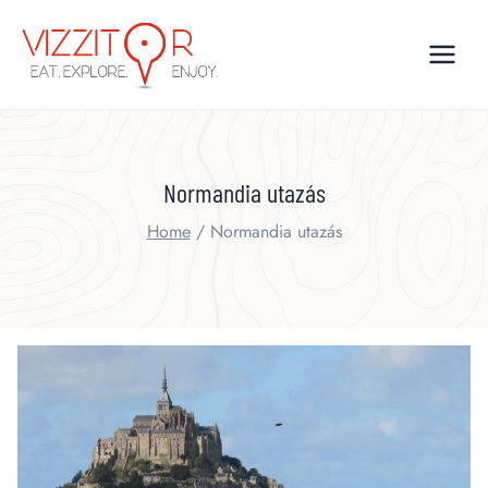
Skip
to
content
Normandia utazás
Home
/
Normandia utazás