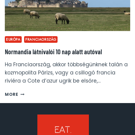
EURÓPA
FRANCIAORSZÁG
Normandia látnivalói 10 nap alatt autóval
Ha Franciaország, akkor többségünknek talán a
kozmopolita Párizs, vagy a csillogó francia
riviéra a Cote d’azur ugrik be elsőre,…
NORMANDIA
MORE
LÁTNIVALÓI
10
NAP
ALATT
AUTÓVAL