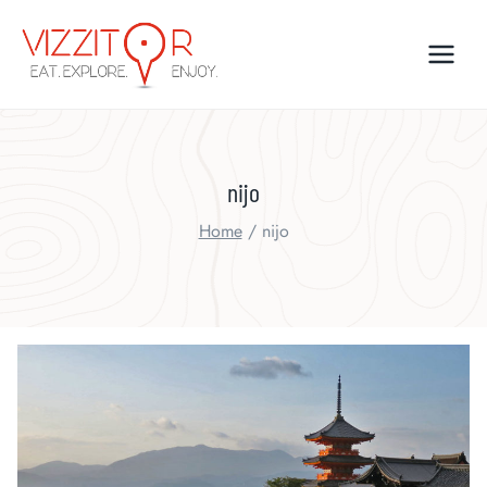
Skip
to
content
nijo
Home
/
nijo