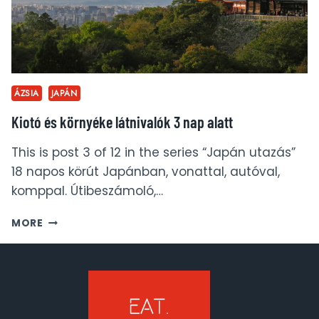
ÁZSIA
JAPÁN
Kiotó és környéke látnivalók 3 nap alatt
This is post 3 of 12 in the series “Japán utazás”
18 napos körút Japánban, vonattal, autóval,
komppal. Útibeszámoló,…
KIOTÓ
MORE
ÉS
KÖRNYÉKE
LÁTNIVALÓK
3
NAP
ALATT