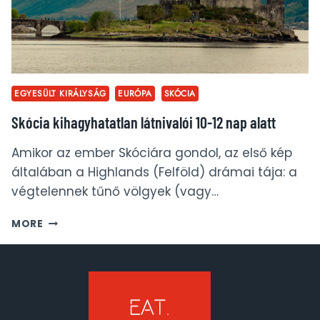
EGYESÜLT KIRÁLYSÁG
EURÓPA
SKÓCIA
Skócia kihagyhatatlan látnivalói 10-12 nap alatt
Amikor az ember Skóciára gondol, az első kép
általában a Highlands (Felföld) drámai tája: a
végtelennek tűnő völgyek (vagy…
SKÓCIA
MORE
KIHAGYHATATLAN
LÁTNIVALÓI
10-
12
NAP
ALATT