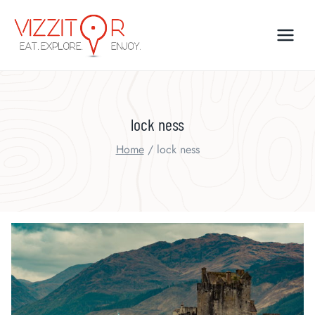
Skip
to
content
lock ness
Home
/
lock ness