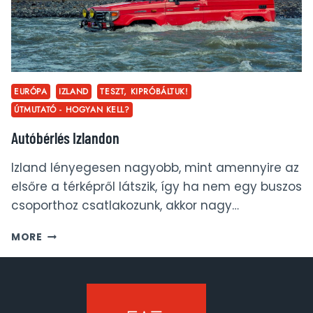
EURÓPA
IZLAND
TESZT, KIPRÓBÁLTUK!
ÚTMUTATÓ - HOGYAN KELL?
Autóbérlés Izlandon
Izland lényegesen nagyobb, mint amennyire az
elsőre a térképről látszik, így ha nem egy buszos
csoporthoz csatlakozunk, akkor nagy…
AUTÓBÉRLÉS
MORE
IZLANDON