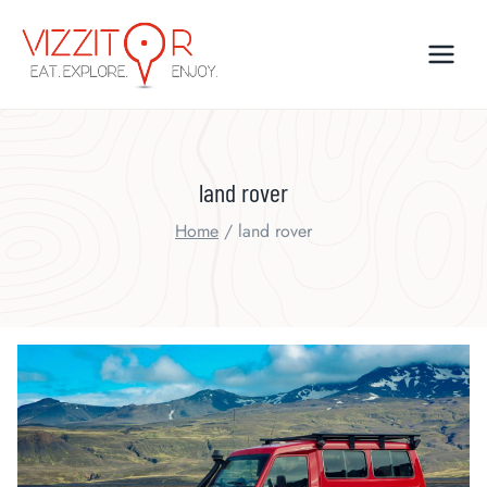
Skip
to
content
land rover
Home
/
land rover