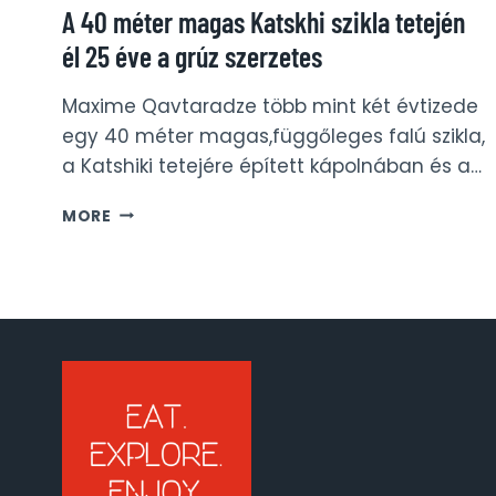
A 40 méter magas Katskhi szikla tetején
él 25 éve a grúz szerzetes
Maxime Qavtaradze több mint két évtizede
egy 40 méter magas,függőleges falú szikla,
a Katshiki tetejére épített kápolnában és a…
A
MORE
40
MÉTER
MAGAS
KATSKHI
SZIKLA
TETEJÉN
ÉL
25
ÉVE
A
GRÚZ
SZERZETES