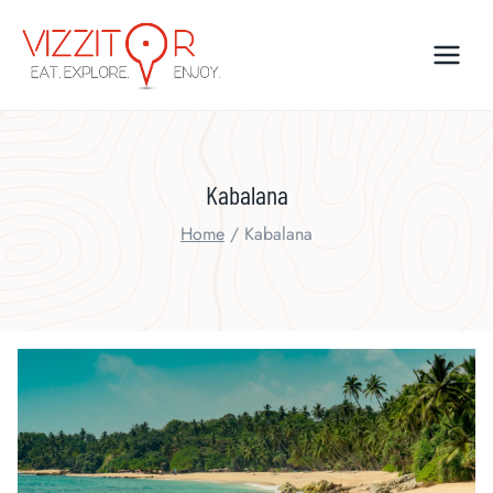
Skip
to
content
Kabalana
Home
/
Kabalana