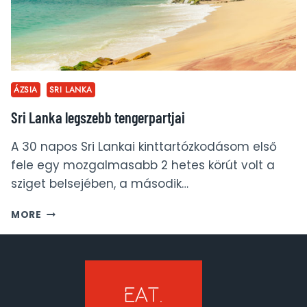
ÁZSIA
SRI LANKA
Sri Lanka legszebb tengerpartjai
A 30 napos Sri Lankai kinttartózkodásom első
fele egy mozgalmasabb 2 hetes körút volt a
sziget belsejében, a második…
SRI
MORE
LANKA
LEGSZEBB
TENGERPARTJAI