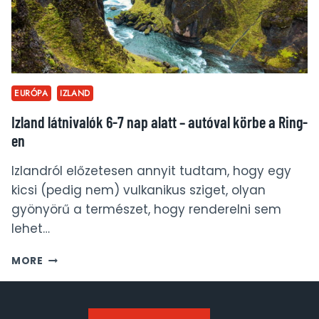
EURÓPA
IZLAND
Izland látnivalók 6-7 nap alatt – autóval körbe a Ring-
en
Izlandról előzetesen annyit tudtam, hogy egy
kicsi (pedig nem) vulkanikus sziget, olyan
gyönyörű a természet, hogy renderelni sem
lehet…
IZLAND
MORE
LÁTNIVALÓK
6-
7
NAP