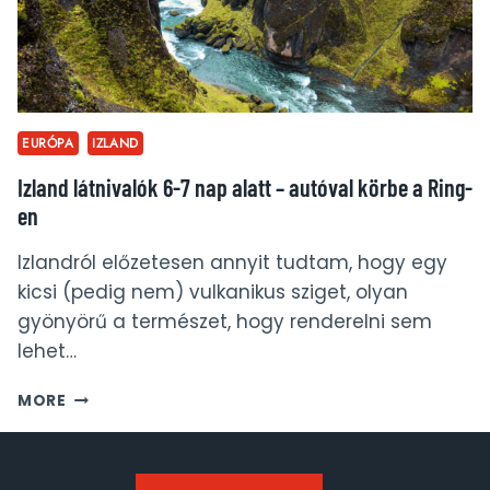
EURÓPA
IZLAND
Izland látnivalók 6-7 nap alatt – autóval körbe a Ring-
en
Izlandról előzetesen annyit tudtam, hogy egy
kicsi (pedig nem) vulkanikus sziget, olyan
gyönyörű a természet, hogy renderelni sem
lehet…
IZLAND
MORE
LÁTNIVALÓK
6-
7
NAP