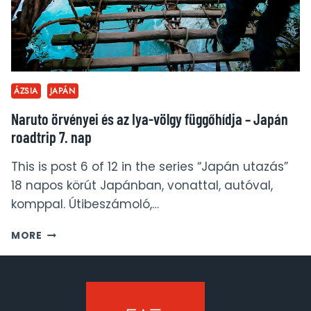
ÁZSIA
JAPÁN
Naruto örvényei és az Iya-völgy függőhídja – Japán
roadtrip 7. nap
This is post 6 of 12 in the series “Japán utazás”
18 napos körút Japánban, vonattal, autóval,
komppal. Útibeszámoló,…
NARUTO
MORE
ÖRVÉNYEI
ÉS
AZ
IYA-
VÖLGY