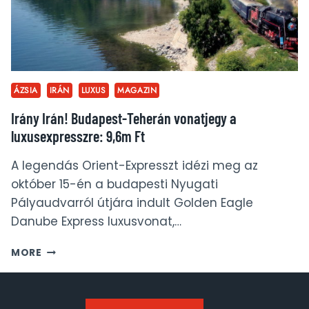
ÁZSIA
IRÁN
LUXUS
MAGAZIN
Irány Irán! Budapest-Teherán vonatjegy a
luxusexpresszre: 9,6m Ft
A legendás Orient-Expresszt idézi meg az
október 15-én a budapesti Nyugati
Pályaudvarról útjára indult Golden Eagle
Danube Express luxusvonat,…
IRÁNY
MORE
IRÁN!
BUDAPEST-
TEHERÁN
VONATJEGY