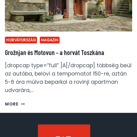
HORVÁTORSZÁG
MAGAZIN
Grožnjan és Motovun – a horvát Toszkána
[dropcap type=”full” ]A[/dropcap] többség beül
az autóba, belövi a tempomatot 150-re, aztán
5-6 óra múlva beparkol a rovinji apartman
udvarára,…
GROŽNJAN
MORE
ÉS
MOTOVUN
–
A
HORVÁT