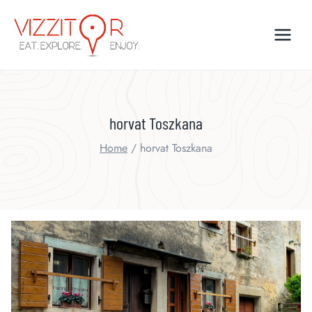
Skip
to
content
horvat Toszkana
Home
/
horvat Toszkana