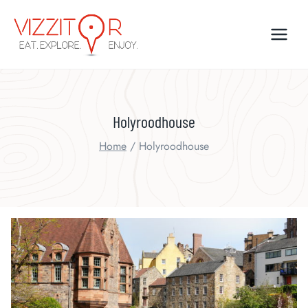
Skip
to
content
Holyroodhouse
Home
/
Holyroodhouse