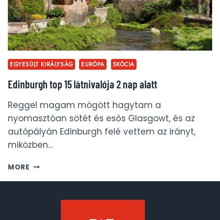
EGYESÜLT KIRÁLYSÁG
EURÓPA
SKÓCIA
Edinburgh top 15 látnivalója 2 nap alatt
Reggel magam mögött hagytam a
nyomasztóan sötét és esős Glasgowt, és az
autópályán Edinburgh felé vettem az irányt,
miközben…
EDINBURGH
MORE
TOP
15
LÁTNIVALÓJA
2
NAP