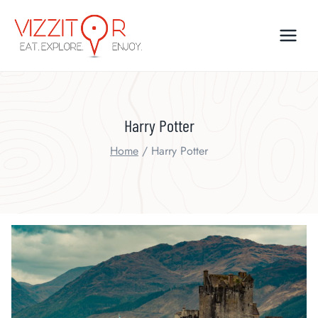
Skip
to
content
Harry Potter
Home
/
Harry Potter