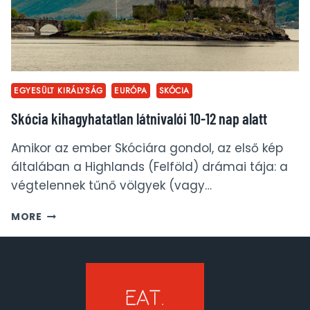
EGYESÜLT KIRÁLYSÁG
EURÓPA
SKÓCIA
Skócia kihagyhatatlan látnivalói 10-12 nap alatt
Amikor az ember Skóciára gondol, az első kép
általában a Highlands (Felföld) drámai tája: a
végtelennek tűnő völgyek (vagy…
SKÓCIA
MORE
KIHAGYHATATLAN
LÁTNIVALÓI
10-
12
NAP
ALATT