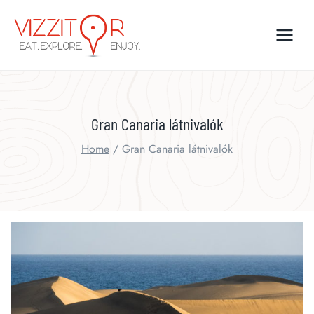
Skip
to
content
Gran Canaria látnivalók
Home
/
Gran Canaria látnivalók