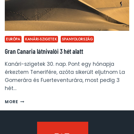
EURÓPA
KANÁRI-SZIGETEK
SPANYOLORSZÁG
Gran Canaria látnivalói 3 hét alatt
Kanári-szigetek 30. nap. Pont egy hónapja
érkeztem Tenerifére, azóta sikerült eljutnom La
Gomerára és Fuerteventurára, most pedig 3
hét…
GRAN
MORE
CANARIA
LÁTNIVALÓI
3
HÉT
ALATT