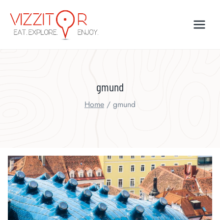
Skip
to
content
gmund
Home
/
gmund