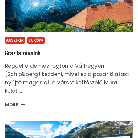
AUSZTRIA
EURÓPA
Graz látnivalók
Reggel érdemes rögtön a Várhegyen
(Schloßberg) kezdeni, mivel ez a pazar kilátást
nyújtó magaslat, a várost kettészelő Mura
keleti…
GRAZ
MORE
LÁTNIVALÓK