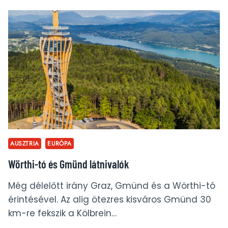
ÉS
AIRWALK,
BERGHOTEL
MALTA
AUSZTRIA
EURÓPA
Wörthi-tó és Gmünd látnivalók
Még délelőtt irány Graz, Gmünd és a Wörthi-tó
érintésével. Az alig ötezres kisváros Gmünd 30
km-re fekszik a Kölbrein…