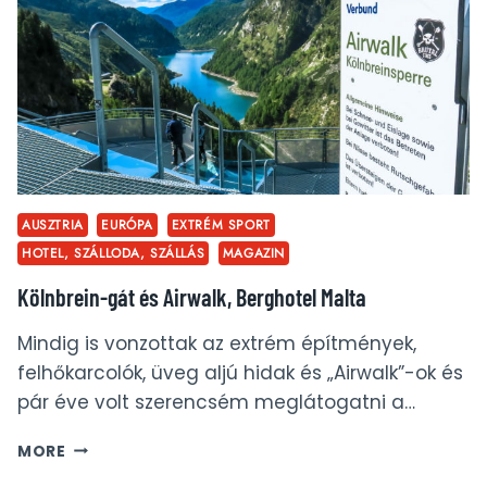
AUSZTRIA
EURÓPA
EXTRÉM SPORT
HOTEL, SZÁLLODA, SZÁLLÁS
MAGAZIN
Kölnbrein-gát és Airwalk, Berghotel Malta
Mindig is vonzottak az extrém építmények,
felhőkarcolók, üveg aljú hidak és „Airwalk”-ok és
pár éve volt szerencsém meglátogatni a…
KÖLNBREIN-
MORE
GÁT