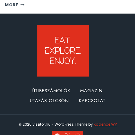
WÖRTHI-
MORE
TÓ
ÉS
GMÜND
LÁTNIVALÓK
ÚTIBESZÁMOLÓK
MAGAZIN
UTAZÁS OLCSÓN
KAPCSOLAT
© 2026 vizzitor.hu - WordPress Theme by
Kadence WP